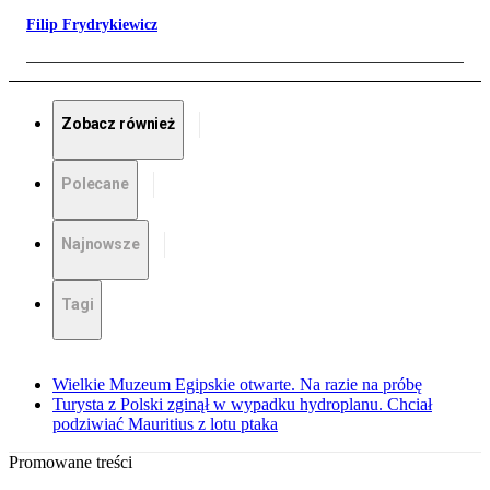
Filip Frydrykiewicz
Zobacz również
Polecane
Najnowsze
Tagi
Wielkie Muzeum Egipskie otwarte. Na razie na próbę
Turysta z Polski zginął w wypadku hydroplanu. Chciał
podziwiać Mauritius z lotu ptaka
Promowane treści