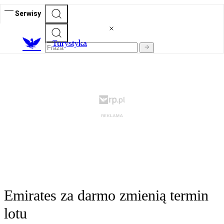
Serwisy
T
urystyka
Emirates za darmo zmienią termin
lotu