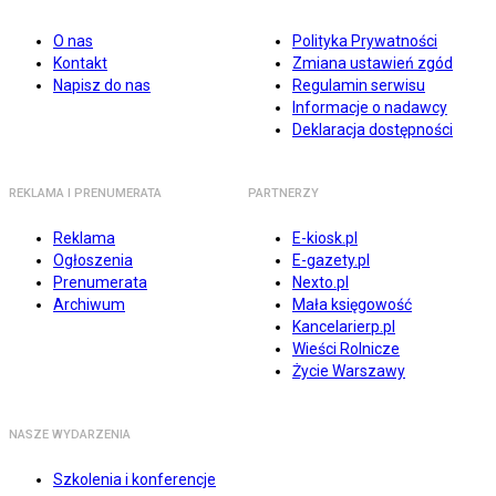
O nas
Polityka Prywatności
Kontakt
Zmiana ustawień zgód
Napisz do nas
Regulamin serwisu
Informacje o nadawcy
Deklaracja dostępności
REKLAMA I PRENUMERATA
PARTNERZY
Reklama
E-kiosk.pl
Ogłoszenia
E-gazety.pl
Prenumerata
Nexto.pl
Archiwum
Mała księgowość
Kancelarierp.pl
Wieści Rolnicze
Życie Warszawy
NASZE WYDARZENIA
Szkolenia i konferencje