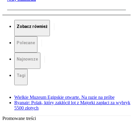
Zobacz również
Polecane
Najnowsze
Tagi
Wielkie Muzeum Egipskie otwarte. Na razie na próbę
Ryanair: Polak, który zakłócił lot z Majorki zapłaci za wybryk
5500 złotych
Promowane treści