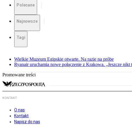
Polecane
Najnowsze
Tagi
Wielkie Muzeum Egipskie otwarte. Na razie na próbę
Ryanair uruchamia nowe połączenie z Krakowa. „Jeszcze nikt t
Promowane treści
KONTAKT
O nas
Kontakt
Napisz do nas