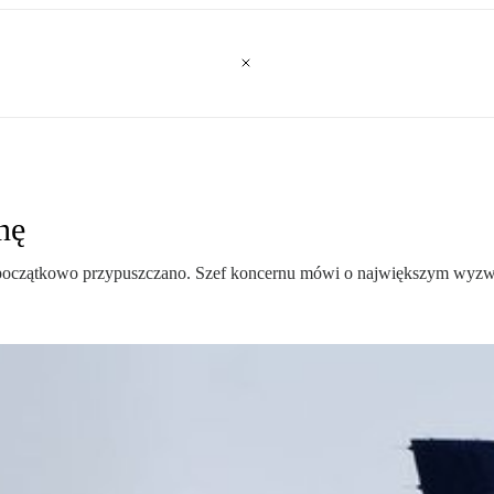
nę
oczątkowo przypuszczano. Szef koncernu mówi o największym wyzwaniu 