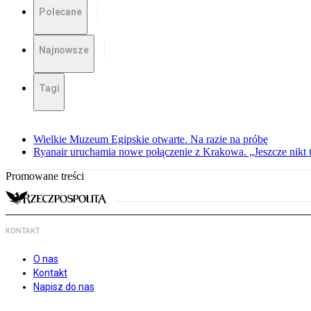
Polecane
Najnowsze
Tagi
Wielkie Muzeum Egipskie otwarte. Na razie na próbę
Ryanair uruchamia nowe połączenie z Krakowa. „Jeszcze nikt t
Promowane treści
KONTAKT
O nas
Kontakt
Napisz do nas