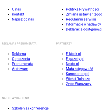
O nas
Polityka Prywatności
Kontakt
Zmiana ustawień zgód
Napisz do nas
Regulamin serwisu
Informacje o nadawcy
Deklaracja dostępności
REKLAMA I PRENUMERATA
PARTNERZY
Reklama
E-kiosk.pl
Ogłoszenia
E-gazety.pl
Prenumerata
Nexto.pl
Archiwum
Mała księgowość
Kancelarierp.pl
Wieści Rolnicze
Życie Warszawy
NASZE WYDARZENIA
Szkolenia i konferencje