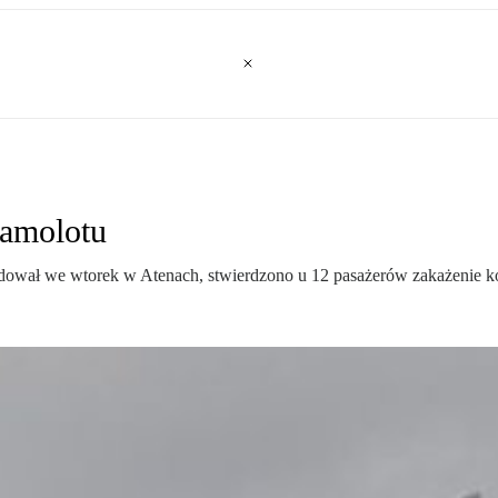
samolotu
ądował we wtorek w Atenach, stwierdzono u 12 pasażerów zakażenie k