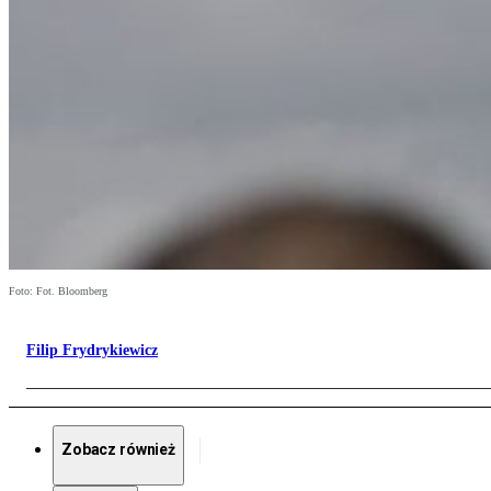
Foto: Fot. Bloomberg
Filip Frydrykiewicz
Zobacz również