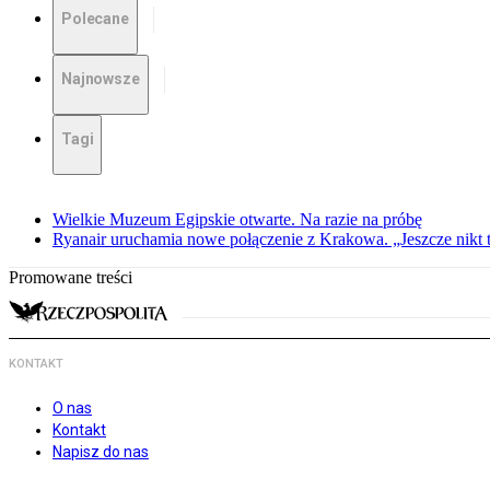
Polecane
Najnowsze
Tagi
Wielkie Muzeum Egipskie otwarte. Na razie na próbę
Ryanair uruchamia nowe połączenie z Krakowa. „Jeszcze nikt t
Promowane treści
KONTAKT
O nas
Kontakt
Napisz do nas