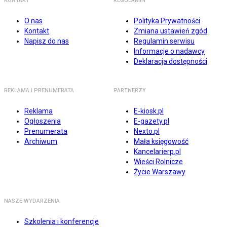
KONTAKT
REGULAMIN
O nas
Polityka Prywatności
Kontakt
Zmiana ustawień zgód
Napisz do nas
Regulamin serwisu
Informacje o nadawcy
Deklaracja dostępności
REKLAMA I PRENUMERATA
PARTNERZY
Reklama
E-kiosk.pl
Ogłoszenia
E-gazety.pl
Prenumerata
Nexto.pl
Archiwum
Mała księgowość
Kancelarierp.pl
Wieści Rolnicze
Życie Warszawy
NASZE WYDARZENIA
Szkolenia i konferencje