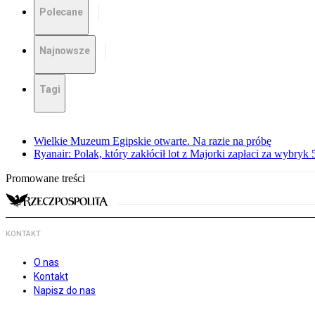
Polecane
Najnowsze
Tagi
Wielkie Muzeum Egipskie otwarte. Na razie na próbę
Ryanair: Polak, który zakłócił lot z Majorki zapłaci za wybryk
Promowane treści
KONTAKT
O nas
Kontakt
Napisz do nas