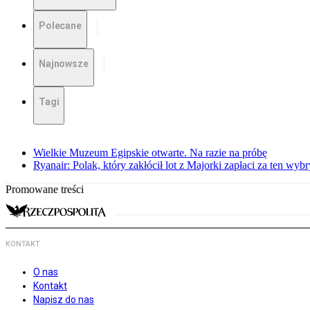
Polecane
Najnowsze
Tagi
Wielkie Muzeum Egipskie otwarte. Na razie na próbę
Ryanair: Polak, który zakłócił lot z Majorki zapłaci za ten wyb
Promowane treści
KONTAKT
O nas
Kontakt
Napisz do nas