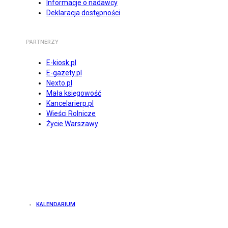
Informacje o nadawcy
Deklaracja dostępności
PARTNERZY
E-kiosk.pl
E-gazety.pl
Nexto.pl
Mała księgowość
Kancelarierp.pl
Wieści Rolnicze
Życie Warszawy
KALENDARIUM