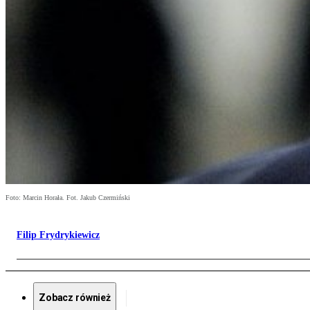
Foto: Marcin Horała. Fot. Jakub Czermiński
Filip Frydrykiewicz
Zobacz również