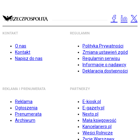
KONTAKT
REGULAMIN
O nas
Polityka Prywatności
Kontakt
Zmiana ustawień zgód
Napisz do nas
Regulamin serwisu
Informacje o nadawcy
Deklaracja dostępności
REKLAMA I PRENUMERATA
PARTNERZY
Reklama
E-kiosk.pl
Ogłoszenia
E-gazety.pl
Prenumerata
Nexto.pl
Archiwum
Mała księgowość
Kancelarierp.pl
Wieści Rolnicze
Życie Warszawy