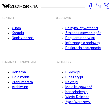
KONTAKT
REGULAMIN
O nas
Polityka Prywatności
Kontakt
Zmiana ustawień zgód
Napisz do nas
Regulamin serwisu
Informacje o nadawcy
Deklaracja dostępności
REKLAMA I PRENUMERATA
PARTNERZY
Reklama
E-kiosk.pl
Ogłoszenia
E-gazety.pl
Prenumerata
Nexto.pl
Archiwum
Mała księgowość
Kancelarierp.pl
Wieści Rolnicze
Życie Warszawy