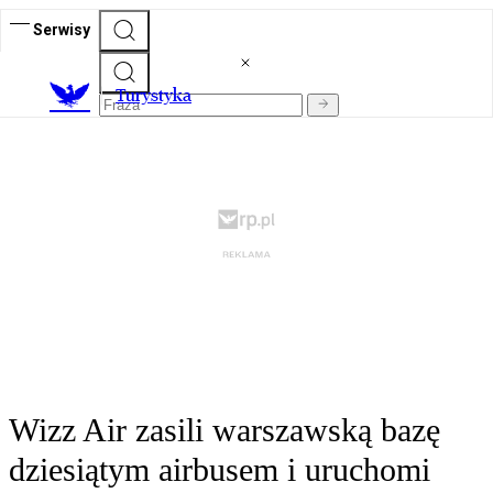
Serwisy
T
urystyka
Wizz Air zasili warszawską bazę
dziesiątym airbusem i uruchomi