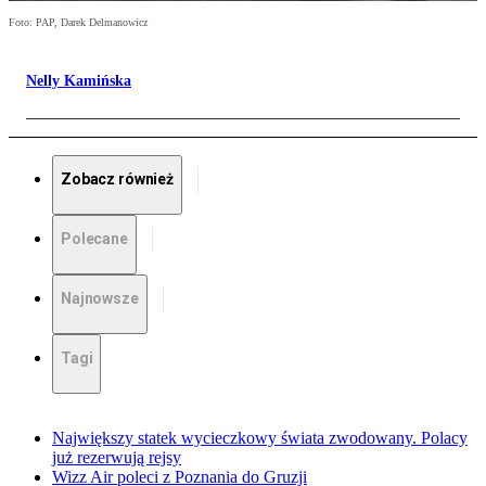
Foto: PAP, Darek Delmanowicz
Nelly Kamińska
Zobacz również
Polecane
Najnowsze
Tagi
Największy statek wycieczkowy świata zwodowany. Polacy
już rezerwują rejsy
Wizz Air poleci z Poznania do Gruzji