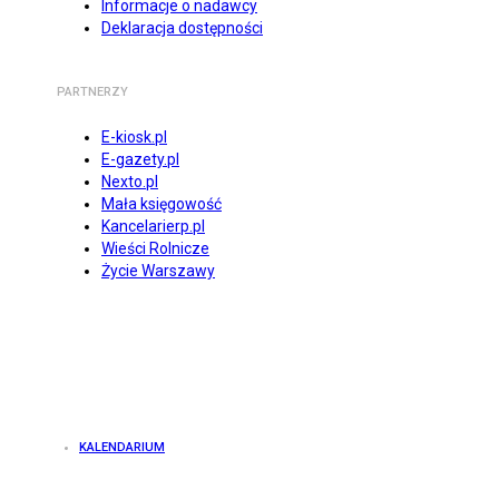
Informacje o nadawcy
Deklaracja dostępności
PARTNERZY
E-kiosk.pl
E-gazety.pl
Nexto.pl
Mała księgowość
Kancelarierp.pl
Wieści Rolnicze
Życie Warszawy
KALENDARIUM