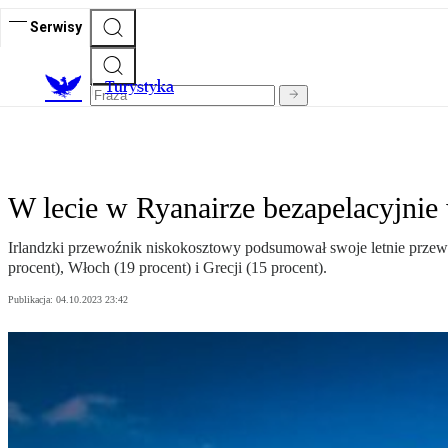
Serwisy
T
urystyka
W lecie w Ryanairze bezapelacyjnie
Irlandzki przewoźnik niskokosztowy podsumował swoje letnie przewozy
procent), Włoch (19 procent) i Grecji (15 procent).
Publikacja:
04.10.2023 23:42