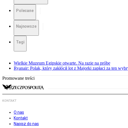
Polecane
Najnowsze
Tagi
Wielkie Muzeum Egipskie otwarte. Na razie na próbę
Ryanair: Polak, który zakłócił lot z Majorki zapłaci za ten wyb
Promowane treści
KONTAKT
O nas
Kontakt
Napisz do nas