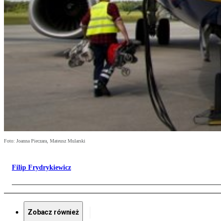
Foto: Joanna Pieczara, Mateusz Mularski
Filip Frydrykiewicz
Zobacz również