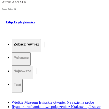
Airbus A321XLR
Foto: Wizz Air
Filip Frydrykiewicz
Zobacz również
Polecane
Najnowsze
Tagi
Wielkie Muzeum Egipskie otwarte. Na razie na próbę
Ryanair uruchamia nowe połączenie z Krakowa. „Jeszcze