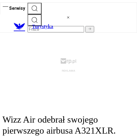
Serwisy
T
urystyka
Wizz Air odebrał swojego
pierwszego airbusa A321XLR.