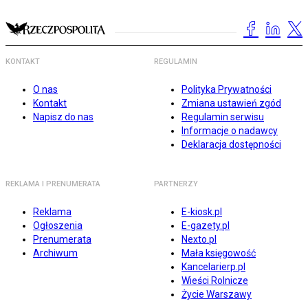
KONTAKT
REGULAMIN
O nas
Polityka Prywatności
Kontakt
Zmiana ustawień zgód
Napisz do nas
Regulamin serwisu
Informacje o nadawcy
Deklaracja dostępności
REKLAMA I PRENUMERATA
PARTNERZY
Reklama
E-kiosk.pl
Ogłoszenia
E-gazety.pl
Prenumerata
Nexto.pl
Archiwum
Mała księgowość
Kancelarierp.pl
Wieści Rolnicze
Życie Warszawy