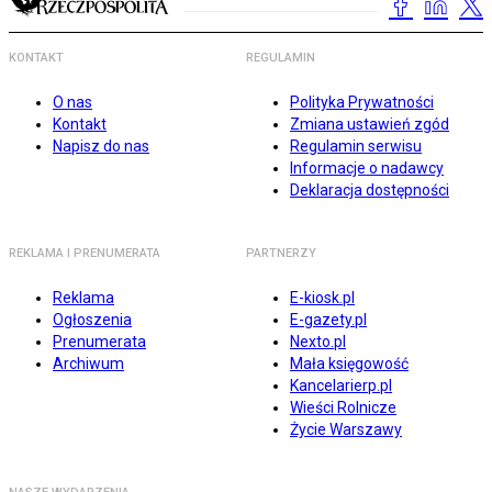
KONTAKT
REGULAMIN
O nas
Polityka Prywatności
Kontakt
Zmiana ustawień zgód
Napisz do nas
Regulamin serwisu
Informacje o nadawcy
Deklaracja dostępności
REKLAMA I PRENUMERATA
PARTNERZY
Reklama
E-kiosk.pl
Ogłoszenia
E-gazety.pl
Prenumerata
Nexto.pl
Archiwum
Mała księgowość
Kancelarierp.pl
Wieści Rolnicze
Życie Warszawy