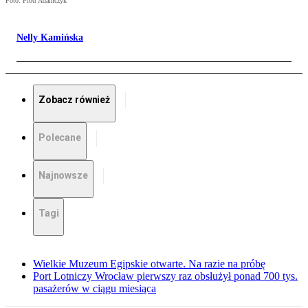
Foto: Piotr Adamczyk
Nelly Kamińska
Zobacz również
Polecane
Najnowsze
Tagi
Wielkie Muzeum Egipskie otwarte. Na razie na próbę
Port Lotniczy Wrocław pierwszy raz obsłużył ponad 700 tys.
pasażerów w ciągu miesiąca