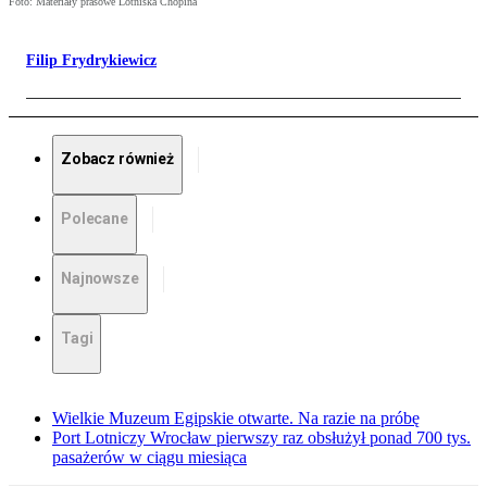
Foto: Materiały prasowe Lotniska Chopina
Filip Frydrykiewicz
Zobacz również
Polecane
Najnowsze
Tagi
Wielkie Muzeum Egipskie otwarte. Na razie na próbę
Port Lotniczy Wrocław pierwszy raz obsłużył ponad 700 tys.
pasażerów w ciągu miesiąca