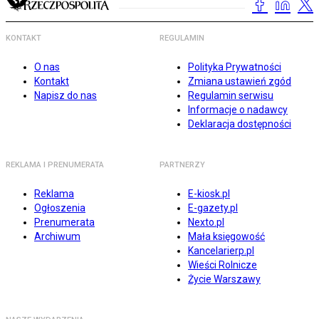
KONTAKT
REGULAMIN
O nas
Polityka Prywatności
Kontakt
Zmiana ustawień zgód
Napisz do nas
Regulamin serwisu
Informacje o nadawcy
Deklaracja dostępności
REKLAMA I PRENUMERATA
PARTNERZY
Reklama
E-kiosk.pl
Ogłoszenia
E-gazety.pl
Prenumerata
Nexto.pl
Archiwum
Mała księgowość
Kancelarierp.pl
Wieści Rolnicze
Życie Warszawy