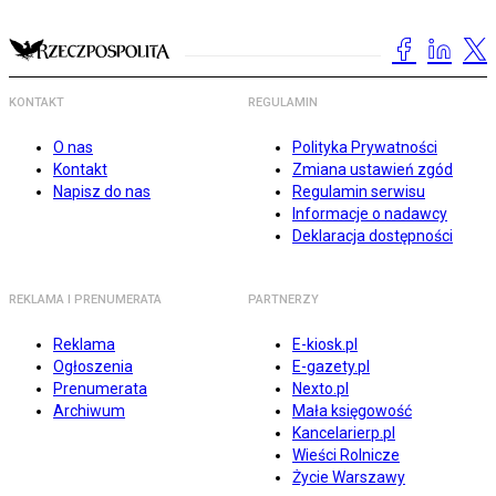
KONTAKT
REGULAMIN
O nas
Polityka Prywatności
Kontakt
Zmiana ustawień zgód
Napisz do nas
Regulamin serwisu
Informacje o nadawcy
Deklaracja dostępności
REKLAMA I PRENUMERATA
PARTNERZY
Reklama
E-kiosk.pl
Ogłoszenia
E-gazety.pl
Prenumerata
Nexto.pl
Archiwum
Mała księgowość
Kancelarierp.pl
Wieści Rolnicze
Życie Warszawy