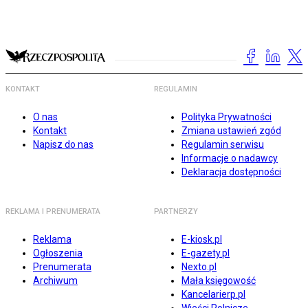
KONTAKT
REGULAMIN
O nas
Polityka Prywatności
Kontakt
Zmiana ustawień zgód
Napisz do nas
Regulamin serwisu
Informacje o nadawcy
Deklaracja dostępności
REKLAMA I PRENUMERATA
PARTNERZY
Reklama
E-kiosk.pl
Ogłoszenia
E-gazety.pl
Prenumerata
Nexto.pl
Archiwum
Mała księgowość
Kancelarierp.pl