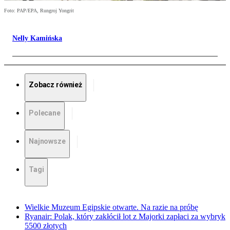
Foto: PAP/EPA, Rungroj Yongrit
Nelly Kamińska
Zobacz również
Polecane
Najnowsze
Tagi
Wielkie Muzeum Egipskie otwarte. Na razie na próbę
Ryanair: Polak, który zakłócił lot z Majorki zapłaci za wybryk
5500 złotych