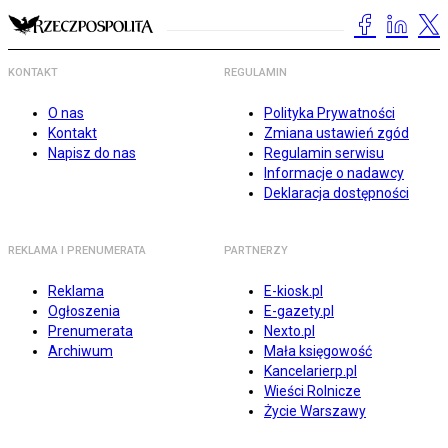
KONTAKT
REGULAMIN
O nas
Polityka Prywatności
Kontakt
Zmiana ustawień zgód
Napisz do nas
Regulamin serwisu
Informacje o nadawcy
Deklaracja dostępności
REKLAMA I PRENUMERATA
PARTNERZY
Reklama
E-kiosk.pl
Ogłoszenia
E-gazety.pl
Prenumerata
Nexto.pl
Archiwum
Mała księgowość
Kancelarierp.pl
Wieści Rolnicze
Życie Warszawy