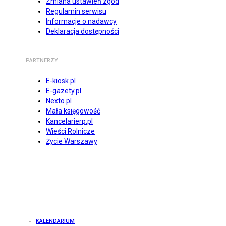
Zmiana ustawień zgód
Regulamin serwisu
Informacje o nadawcy
Deklaracja dostępności
PARTNERZY
E-kiosk.pl
E-gazety.pl
Nexto.pl
Mała księgowość
Kancelarierp.pl
Wieści Rolnicze
Życie Warszawy
KALENDARIUM