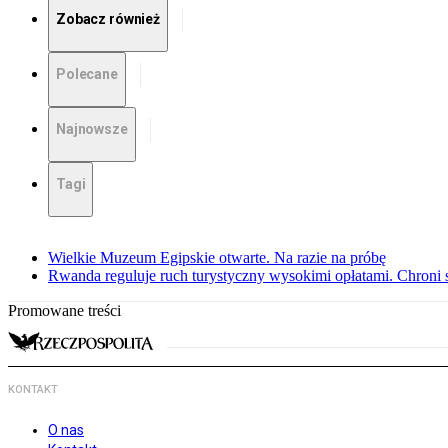
Zobacz również
Polecane
Najnowsze
Tagi
Wielkie Muzeum Egipskie otwarte. Na razie na próbę
Rwanda reguluje ruch turystyczny wysokimi opłatami. Chroni 
Promowane treści
KONTAKT
O nas