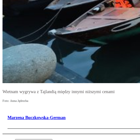
Wietnam wygrywa z Tajlandią między innymi niższymi cenami
Foto: Anna Jędrocha
Marzena Buczkowska-German