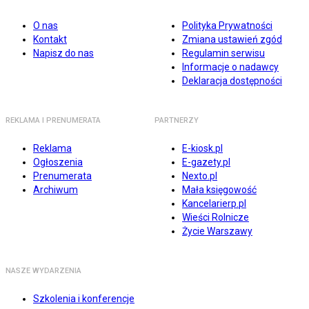
O nas
Polityka Prywatności
Kontakt
Zmiana ustawień zgód
Napisz do nas
Regulamin serwisu
Informacje o nadawcy
Deklaracja dostępności
REKLAMA I PRENUMERATA
PARTNERZY
Reklama
E-kiosk.pl
Ogłoszenia
E-gazety.pl
Prenumerata
Nexto.pl
Archiwum
Mała księgowość
Kancelarierp.pl
Wieści Rolnicze
Życie Warszawy
NASZE WYDARZENIA
Szkolenia i konferencje