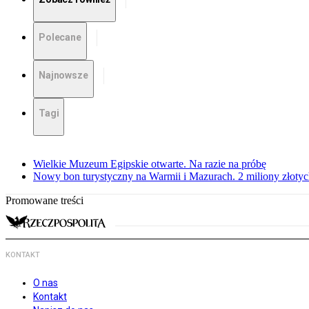
Polecane
Najnowsze
Tagi
Wielkie Muzeum Egipskie otwarte. Na razie na próbę
Nowy bon turystyczny na Warmii i Mazurach. 2 miliony złoty
Promowane treści
KONTAKT
O nas
Kontakt