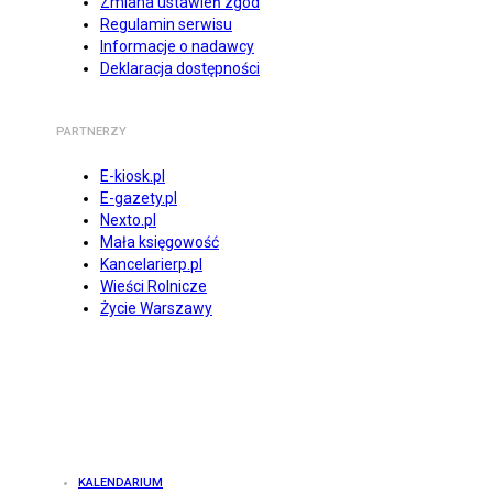
Zmiana ustawień zgód
Regulamin serwisu
Informacje o nadawcy
Deklaracja dostępności
PARTNERZY
E-kiosk.pl
E-gazety.pl
Nexto.pl
Mała księgowość
Kancelarierp.pl
Wieści Rolnicze
Życie Warszawy
KALENDARIUM