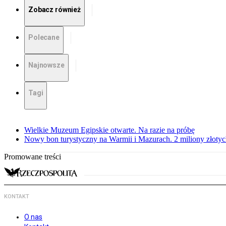
Zobacz również
Polecane
Najnowsze
Tagi
Wielkie Muzeum Egipskie otwarte. Na razie na próbę
Nowy bon turystyczny na Warmii i Mazurach. 2 miliony złoty
Promowane treści
KONTAKT
O nas