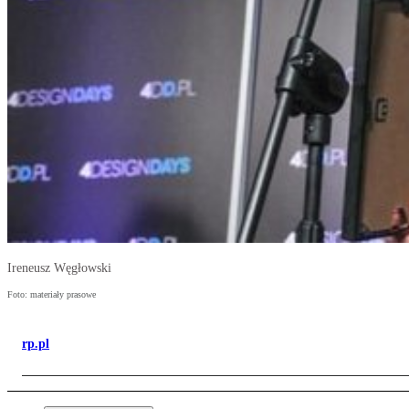
Ireneusz Węgłowski
Foto: materiały prasowe
rp.pl