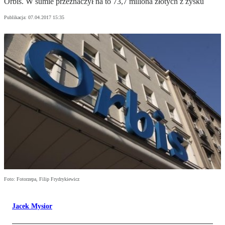
Orbis. W sumie przeznaczył na to 73,7 miliona złotych z zysku
Publikacja:
07.04.2017 15:35
Foto: Fotorzepa, Filip Frydrykiewicz
Jacek Mysior