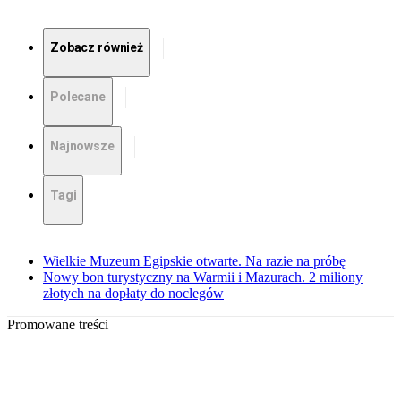
Zobacz również
Polecane
Najnowsze
Tagi
Wielkie Muzeum Egipskie otwarte. Na razie na próbę
Nowy bon turystyczny na Warmii i Mazurach. 2 miliony
złotych na dopłaty do noclegów
Promowane treści