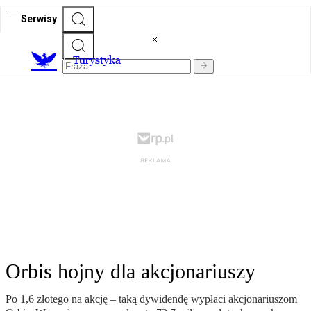
Serwisy
T
urystyka
Orbis hojny dla akcjonariuszy
Po 1,6 złotego na akcję – taką dywidendę wypłaci akcjonariuszom