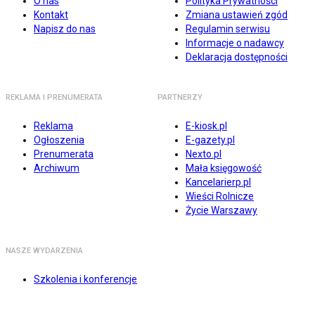
O nas
Polityka Prywatności
Kontakt
Zmiana ustawień zgód
Napisz do nas
Regulamin serwisu
Informacje o nadawcy
Deklaracja dostępności
REKLAMA I PRENUMERATA
PARTNERZY
Reklama
E-kiosk.pl
Ogłoszenia
E-gazety.pl
Prenumerata
Nexto.pl
Archiwum
Mała księgowość
Kancelarierp.pl
Wieści Rolnicze
Życie Warszawy
NASZE WYDARZENIA
Szkolenia i konferencje