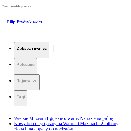
Foto: materiały prasowe
Filip Frydrykiewicz
Zobacz również
Polecane
Najnowsze
Tagi
Wielkie Muzeum Egipskie otwarte. Na razie na próbę
Nowy bon turystyczny na Warmii i Mazurach. 2 miliony
złotych na dopłaty do noclegów