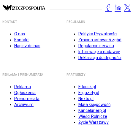
KONTAKT
REGULAMIN
O nas
Polityka Prywatności
Kontakt
Zmiana ustawień zgód
Napisz do nas
Regulamin serwisu
Informacje o nadawcy
Deklaracja dostępności
REKLAMA I PRENUMERATA
PARTNERZY
Reklama
E-kiosk.pl
Ogłoszenia
E-gazety.pl
Prenumerata
Nexto.pl
Archiwum
Mała księgowość
Kancelarierp.pl
Wieści Rolnicze
Życie Warszawy