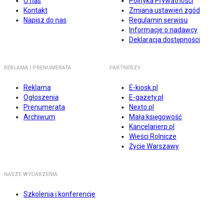
O nas
Polityka Prywatności
Kontakt
Zmiana ustawień zgód
Napisz do nas
Regulamin serwisu
Informacje o nadawcy
Deklaracja dostępności
REKLAMA I PRENUMERATA
PARTNERZY
Reklama
E-kiosk.pl
Ogłoszenia
E-gazety.pl
Prenumerata
Nexto.pl
Archiwum
Mała księgowość
Kancelarierp.pl
Wieści Rolnicze
Życie Warszawy
NASZE WYDARZENIA
Szkolenia i konferencje