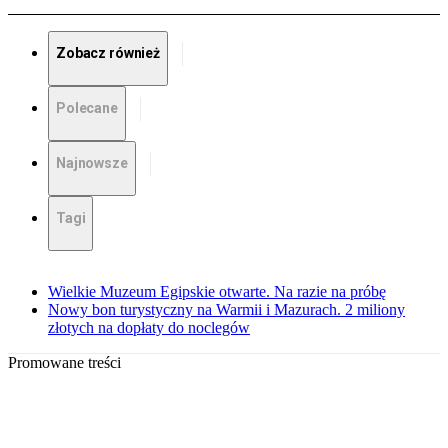
Zobacz również
Polecane
Najnowsze
Tagi
Wielkie Muzeum Egipskie otwarte. Na razie na próbę
Nowy bon turystyczny na Warmii i Mazurach. 2 miliony
złotych na dopłaty do noclegów
Promowane treści