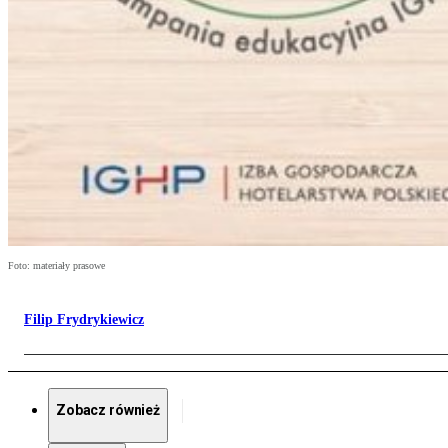
Foto: materiały prasowe
Filip Frydrykiewicz
Zobacz również