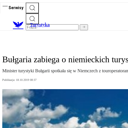
Serwisy
T
urystyka
Bułgaria zabiega o niemieckich tury
Minister turystyki Bułgarii spotkała się w Niemczech z touroperato
Publikacja:
18.10.2019 08:37