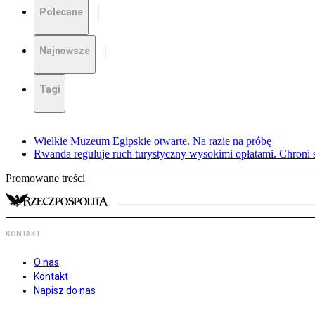
Polecane
Najnowsze
Tagi
Wielkie Muzeum Egipskie otwarte. Na razie na próbę
Rwanda reguluje ruch turystyczny wysokimi opłatami. Chroni 
Promowane treści
KONTAKT
O nas
Kontakt
Napisz do nas