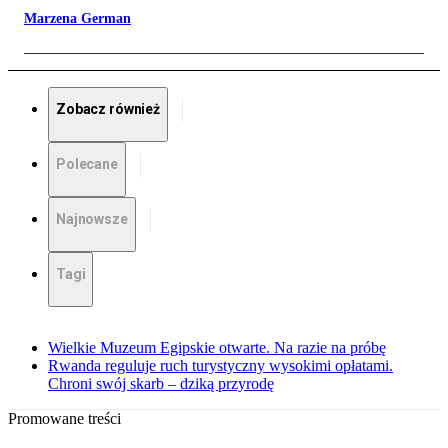
Marzena German
Zobacz również
Polecane
Najnowsze
Tagi
Wielkie Muzeum Egipskie otwarte. Na razie na próbę
Rwanda reguluje ruch turystyczny wysokimi opłatami.
Chroni swój skarb – dziką przyrodę
Promowane treści