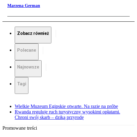
Marzena German
Zobacz również
Polecane
Najnowsze
Tagi
Wielkie Muzeum Egipskie otwarte. Na razie na próbę
Rwanda reguluje ruch turystyczny wysokimi opłatami.
Chroni swój skarb – dziką przyrodę
Promowane treści