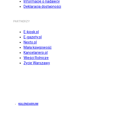
Informacje o nadawcy
Deklaracja dostępności
PARTNERZY
E-kiosk.pl
E-gazety.pl
Nexto.pl
Mała księgowość
Kancelarierp.pl
Wieści Rolnicze
Życie Warszawy
KALENDARIUM