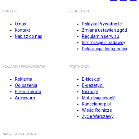
KONTAKT
REGULAMIN
O nas
Polityka Prywatności
Kontakt
Zmiana ustawień zgód
Napisz do nas
Regulamin serwisu
Informacje o nadawcy
Deklaracja dostępności
REKLAMA I PRENUMERATA
PARTNERZY
Reklama
E-kiosk.pl
Ogłoszenia
E-gazety.pl
Prenumerata
Nexto.pl
Archiwum
Mała księgowość
Kancelarierp.pl
Wieści Rolnicze
Życie Warszawy
NASZE WYDARZENIA