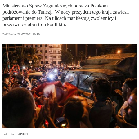
Ministerstwo Spraw Zagranicznych odradza Polakom
podróżowanie do Tunezji. W nocy prezydent tego kraju zawiesił
parlament i premiera. Na ulicach manifestują zwolennicy i
przeciwnicy obu stron konfliktu.
Publikacja:
26.07.2021 20:18
Foto: Fot. PAP/EPA.