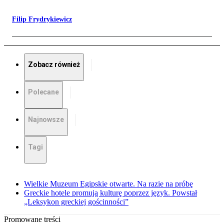
Filip Frydrykiewicz
Zobacz również
Polecane
Najnowsze
Tagi
Wielkie Muzeum Egipskie otwarte. Na razie na próbę
Greckie hotele promują kulturę poprzez język. Powstał
„Leksykon greckiej gościnności”
Promowane treści