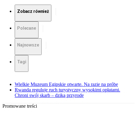
Zobacz również
Polecane
Najnowsze
Tagi
Wielkie Muzeum Egipskie otwarte. Na razie na próbę
Rwanda reguluje ruch turystyczny wysokimi opłatami.
Chroni swój skarb – dziką przyrodę
Promowane treści