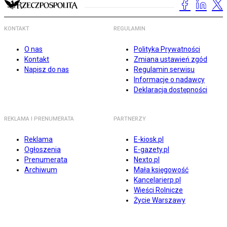
KONTAKT
REGULAMIN
O nas
Polityka Prywatności
Kontakt
Zmiana ustawień zgód
Napisz do nas
Regulamin serwisu
Informacje o nadawcy
Deklaracja dostępności
REKLAMA I PRENUMERATA
PARTNERZY
Reklama
E-kiosk.pl
Ogłoszenia
E-gazety.pl
Prenumerata
Nexto.pl
Archiwum
Mała księgowość
Kancelarierp.pl
Wieści Rolnicze
Życie Warszawy