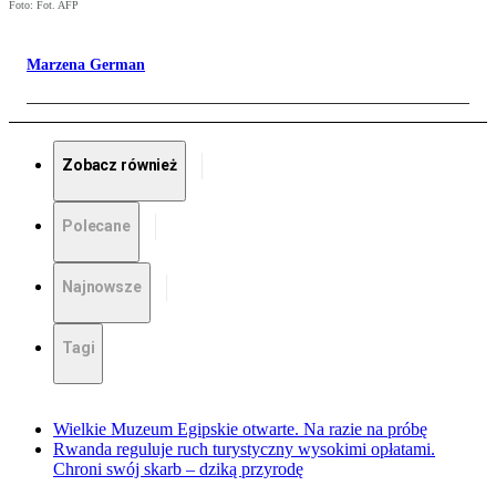
Foto: Fot. AFP
Marzena German
Zobacz również
Polecane
Najnowsze
Tagi
Wielkie Muzeum Egipskie otwarte. Na razie na próbę
Rwanda reguluje ruch turystyczny wysokimi opłatami.
Chroni swój skarb – dziką przyrodę