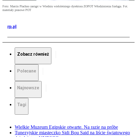
Foto: Marcin Płachno zastąpi w Wiedniu wieloletniego dyrektora ZOPOT Włodzimierza Szeląga. Fot.
materiały prasowe POT
rp.pl
Zobacz również
Polecane
Najnowsze
Tagi
Wielkie Muzeum Egipskie otwarte. Na razie na próbę
Tunezyjskie miasteczko Sidi Bou Said na liście światowego