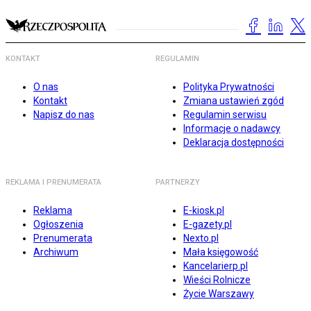
KONTAKT
REGULAMIN
O nas
Polityka Prywatności
Kontakt
Zmiana ustawień zgód
Napisz do nas
Regulamin serwisu
Informacje o nadawcy
Deklaracja dostępności
REKLAMA I PRENUMERATA
PARTNERZY
Reklama
E-kiosk.pl
Ogłoszenia
E-gazety.pl
Prenumerata
Nexto.pl
Archiwum
Mała księgowość
Kancelarierp.pl
Wieści Rolnicze
Życie Warszawy