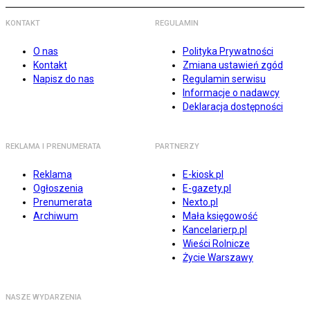
KONTAKT
REGULAMIN
O nas
Polityka Prywatności
Kontakt
Zmiana ustawień zgód
Napisz do nas
Regulamin serwisu
Informacje o nadawcy
Deklaracja dostępności
REKLAMA I PRENUMERATA
PARTNERZY
Reklama
E-kiosk.pl
Ogłoszenia
E-gazety.pl
Prenumerata
Nexto.pl
Archiwum
Mała księgowość
Kancelarierp.pl
Wieści Rolnicze
Życie Warszawy
NASZE WYDARZENIA