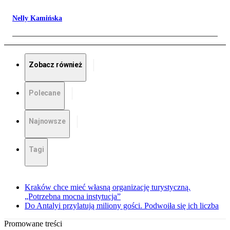
Nelly Kamińska
Zobacz również
Polecane
Najnowsze
Tagi
Kraków chce mieć własną organizację turystyczną.
„Potrzebna mocna instytucja”
Do Antalyi przylatują miliony gości. Podwoiła się ich liczba
Promowane treści