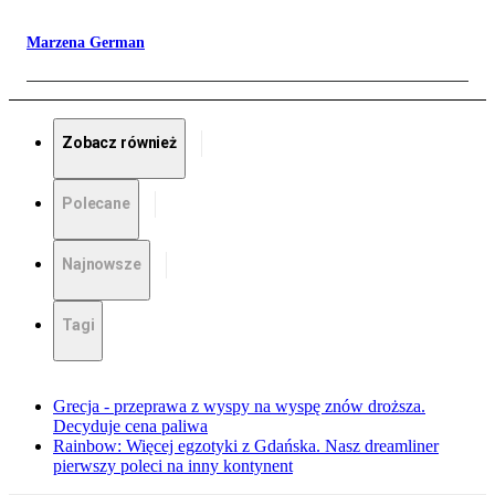
Marzena German
Zobacz również
Polecane
Najnowsze
Tagi
Grecja - przeprawa z wyspy na wyspę znów droższa.
Decyduje cena paliwa
Rainbow: Więcej egzotyki z Gdańska. Nasz dreamliner
pierwszy poleci na inny kontynent