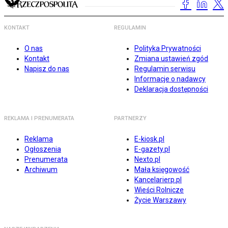
KONTAKT
REGULAMIN
O nas
Polityka Prywatności
Kontakt
Zmiana ustawień zgód
Napisz do nas
Regulamin serwisu
Informacje o nadawcy
Deklaracja dostępności
REKLAMA I PRENUMERATA
PARTNERZY
Reklama
E-kiosk.pl
Ogłoszenia
E-gazety.pl
Prenumerata
Nexto.pl
Archiwum
Mała księgowość
Kancelarierp.pl
Wieści Rolnicze
Życie Warszawy