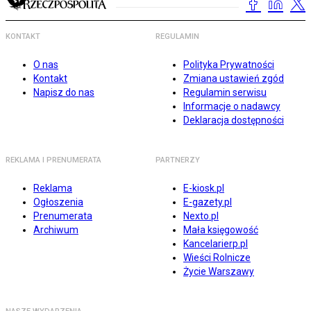
KONTAKT
REGULAMIN
O nas
Polityka Prywatności
Kontakt
Zmiana ustawień zgód
Napisz do nas
Regulamin serwisu
Informacje o nadawcy
Deklaracja dostępności
REKLAMA I PRENUMERATA
PARTNERZY
Reklama
E-kiosk.pl
Ogłoszenia
E-gazety.pl
Prenumerata
Nexto.pl
Archiwum
Mała księgowość
Kancelarierp.pl
Wieści Rolnicze
Życie Warszawy