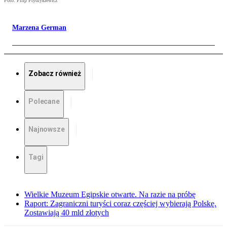
Foto: Filip Frydrykiewicz
Marzena German
Zobacz również
Polecane
Najnowsze
Tagi
Wielkie Muzeum Egipskie otwarte. Na razie na próbę
Raport: Zagraniczni turyści coraz częściej wybierają Polskę.
Zostawiają 40 mld złotych