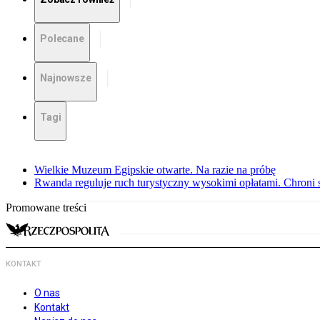
Polecane
Najnowsze
Tagi
Wielkie Muzeum Egipskie otwarte. Na razie na próbę
Rwanda reguluje ruch turystyczny wysokimi opłatami. Chroni 
Promowane treści
KONTAKT
O nas
Kontakt