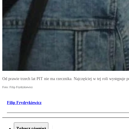
Od prawie trzech lat PIT nie ma rzecznika. Najczęściej w tej roli występuje
Foto: Filip Frydrykiewicz
Filip Frydrykiewicz
Zobacz również