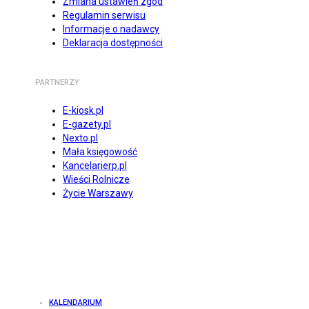
Zmiana ustawień zgód
Regulamin serwisu
Informacje o nadawcy
Deklaracja dostępności
PARTNERZY
E-kiosk.pl
E-gazety.pl
Nexto.pl
Mała księgowość
Kancelarierp.pl
Wieści Rolnicze
Życie Warszawy
KALENDARIUM