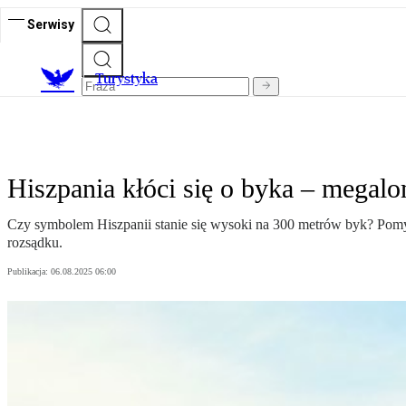
Serwisy
T
urystyka
Hiszpania kłóci się o byka – megal
Czy symbolem Hiszpanii stanie się wysoki na 300 metrów byk? Pomys
rozsądku.
Publikacja:
06.08.2025 06:00