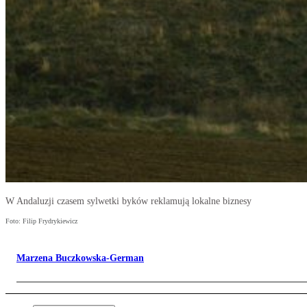
W Andaluzji czasem sylwetki byków reklamują lokalne biznesy
Foto: Filip Frydrykiewicz
Marzena Buczkowska-German