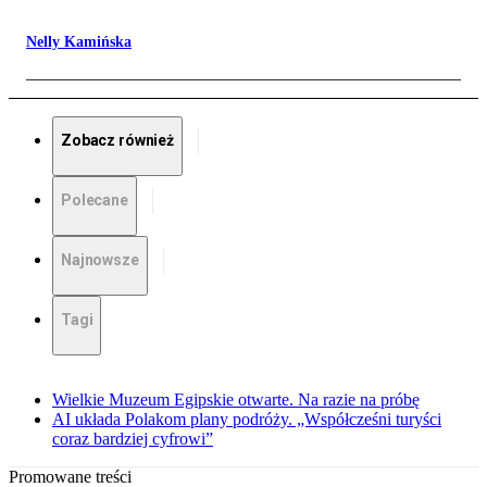
Nelly Kamińska
Zobacz również
Polecane
Najnowsze
Tagi
Wielkie Muzeum Egipskie otwarte. Na razie na próbę
AI układa Polakom plany podróży. „Współcześni turyści
coraz bardziej cyfrowi”
Promowane treści