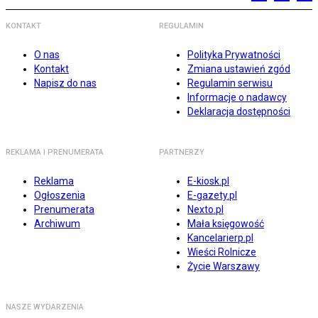
KONTAKT
REGULAMIN
O nas
Polityka Prywatności
Kontakt
Zmiana ustawień zgód
Napisz do nas
Regulamin serwisu
Informacje o nadawcy
Deklaracja dostępności
REKLAMA I PRENUMERATA
PARTNERZY
Reklama
E-kiosk.pl
Ogłoszenia
E-gazety.pl
Prenumerata
Nexto.pl
Archiwum
Mała księgowość
Kancelarierp.pl
Wieści Rolnicze
Życie Warszawy
NASZE WYDARZENIA