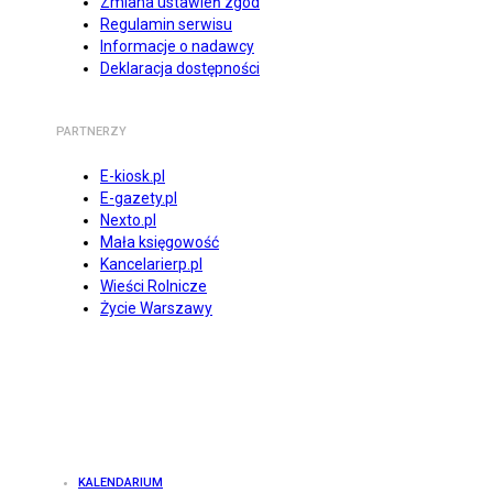
Zmiana ustawień zgód
Regulamin serwisu
Informacje o nadawcy
Deklaracja dostępności
PARTNERZY
E-kiosk.pl
E-gazety.pl
Nexto.pl
Mała księgowość
Kancelarierp.pl
Wieści Rolnicze
Życie Warszawy
KALENDARIUM