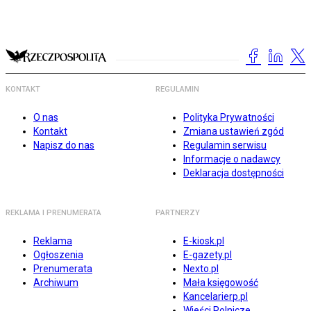
KONTAKT
REGULAMIN
O nas
Polityka Prywatności
Kontakt
Zmiana ustawień zgód
Napisz do nas
Regulamin serwisu
Informacje o nadawcy
Deklaracja dostępności
REKLAMA I PRENUMERATA
PARTNERZY
Reklama
E-kiosk.pl
Ogłoszenia
E-gazety.pl
Prenumerata
Nexto.pl
Archiwum
Mała księgowość
Kancelarierp.pl
Wieści Rolnicze