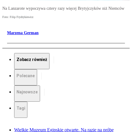
Na Lanzarote wypoczywa cztery razy więcej Brytyjczyków niż Niemców
Foto: Filip Frydrykiewicz
Marzena German
Zobacz również
Polecane
Najnowsze
Tagi
Wielkie Muzeum Egipskie otwarte. Na razie na próbę