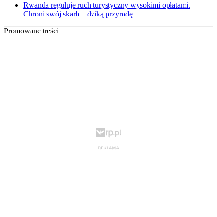
Rwanda reguluje ruch turystyczny wysokimi opłatami.
Chroni swój skarb – dziką przyrodę
Promowane treści