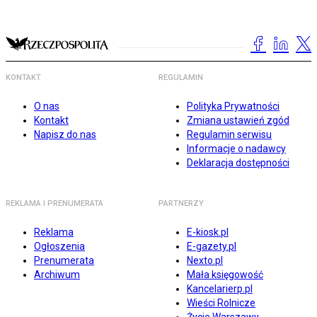
KONTAKT
REGULAMIN
O nas
Polityka Prywatności
Kontakt
Zmiana ustawień zgód
Napisz do nas
Regulamin serwisu
Informacje o nadawcy
Deklaracja dostępności
REKLAMA I PRENUMERATA
PARTNERZY
Reklama
E-kiosk.pl
Ogłoszenia
E-gazety.pl
Prenumerata
Nexto.pl
Archiwum
Mała księgowość
Kancelarierp.pl
Wieści Rolnicze