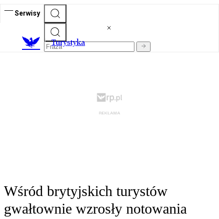
Serwisy
T
urystyka
Wśród brytyjskich turystów
gwałtownie wzrosły notowania