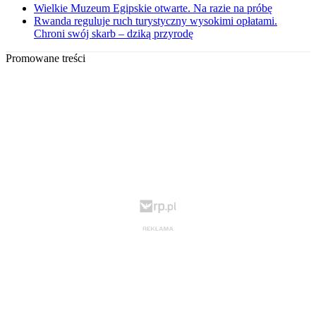
Wielkie Muzeum Egipskie otwarte. Na razie na próbę
Rwanda reguluje ruch turystyczny wysokimi opłatami.
Chroni swój skarb – dziką przyrodę
Promowane treści