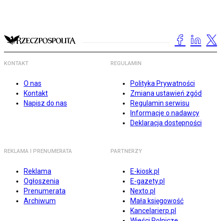
KONTAKT
REGULAMIN
O nas
Polityka Prywatności
Kontakt
Zmiana ustawień zgód
Napisz do nas
Regulamin serwisu
Informacje o nadawcy
Deklaracja dostępności
REKLAMA I PRENUMERATA
PARTNERZY
Reklama
E-kiosk.pl
Ogłoszenia
E-gazety.pl
Prenumerata
Nexto.pl
Archiwum
Mała księgowość
Kancelarierp.pl
Wieści Rolnicze