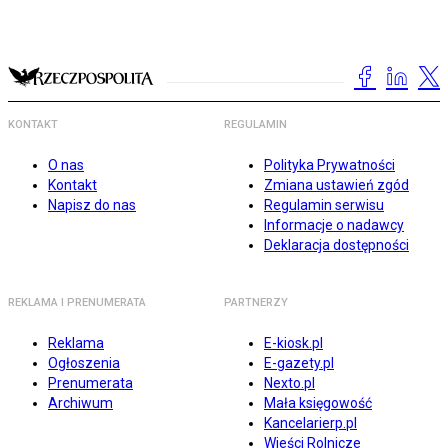
KONTAKT
REGULAMIN
O nas
Polityka Prywatności
Kontakt
Zmiana ustawień zgód
Napisz do nas
Regulamin serwisu
Informacje o nadawcy
Deklaracja dostępności
REKLAMA I PRENUMERATA
PARTNERZY
Reklama
E-kiosk.pl
Ogłoszenia
E-gazety.pl
Prenumerata
Nexto.pl
Archiwum
Mała księgowość
Kancelarierp.pl
Wieści Rolnicze