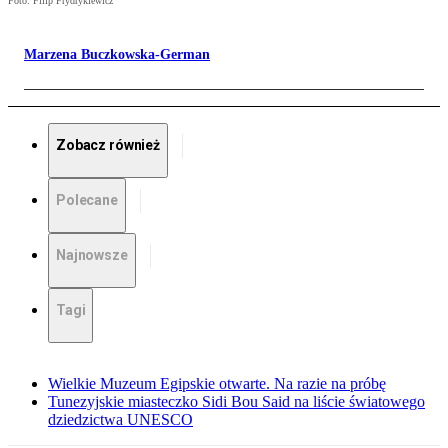
Foto: Filip Frydrykiewicz
Marzena Buczkowska-German
Zobacz również
Polecane
Najnowsze
Tagi
Wielkie Muzeum Egipskie otwarte. Na razie na próbę
Tunezyjskie miasteczko Sidi Bou Said na liście światowego
dziedzictwa UNESCO