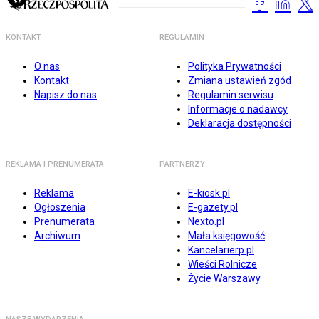
KONTAKT
REGULAMIN
O nas
Polityka Prywatności
Kontakt
Zmiana ustawień zgód
Napisz do nas
Regulamin serwisu
Informacje o nadawcy
Deklaracja dostępności
REKLAMA I PRENUMERATA
PARTNERZY
Reklama
E-kiosk.pl
Ogłoszenia
E-gazety.pl
Prenumerata
Nexto.pl
Archiwum
Mała księgowość
Kancelarierp.pl
Wieści Rolnicze
Życie Warszawy