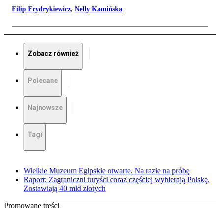
Filip Frydrykiewicz
,
Nelly Kamińska
Zobacz również
Polecane
Najnowsze
Tagi
Wielkie Muzeum Egipskie otwarte. Na razie na próbę
Raport: Zagraniczni turyści coraz częściej wybierają Polskę.
Zostawiają 40 mld złotych
Promowane treści