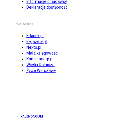
Informacje o nadawcy
Deklaracja dostępności
PARTNERZY
E-kiosk.pl
E-gazety.pl
Nexto.pl
Mała księgowość
Kancelarierp.pl
Wieści Rolnicze
Życie Warszawy
KALENDARIUM