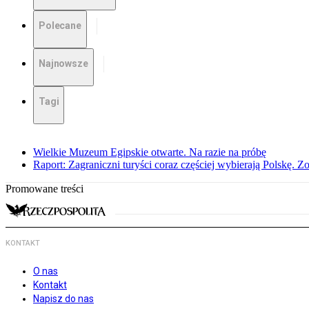
Polecane
Najnowsze
Tagi
Wielkie Muzeum Egipskie otwarte. Na razie na próbę
Raport: Zagraniczni turyści coraz częściej wybierają Polskę. Z
Promowane treści
KONTAKT
O nas
Kontakt
Napisz do nas