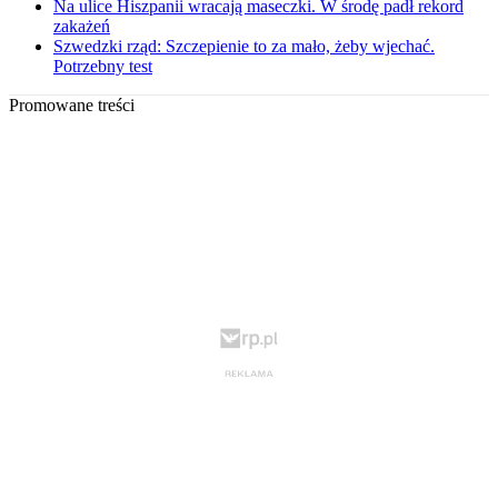
Na ulice Hiszpanii wracają maseczki. W środę padł rekord
zakażeń
Szwedzki rząd: Szczepienie to za mało, żeby wjechać.
Potrzebny test
Promowane treści