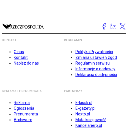
KONTAKT
REGULAMIN
O nas
Polityka Prywatności
Kontakt
Zmiana ustawień zgód
Napisz do nas
Regulamin serwisu
Informacje o nadawcy
Deklaracja dostępności
REKLAMA I PRENUMERATA
PARTNERZY
Reklama
E-kiosk.pl
Ogłoszenia
E-gazety.pl
Prenumerata
Nexto.pl
Archiwum
Mała księgowość
Kancelarierp.pl