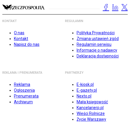
KONTAKT
REGULAMIN
O nas
Polityka Prywatności
Kontakt
Zmiana ustawień zgód
Napisz do nas
Regulamin serwisu
Informacje o nadawcy
Deklaracja dostępności
REKLAMA I PRENUMERATA
PARTNERZY
Reklama
E-kiosk.pl
Ogłoszenia
E-gazety.pl
Prenumerata
Nexto.pl
Archiwum
Mała księgowość
Kancelarierp.pl
Wieści Rolnicze
Życie Warszawy