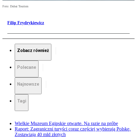
Foto: Dubai Tourism
Filip Frydrykiewicz
Zobacz również
Polecane
Najnowsze
Tagi
Wielkie Muzeum Egipskie otwarte. Na razie na próbę
Raport: Zagraniczni turyści coraz częściej wybierają Polskę.
Zostawiają 40 mld złotych